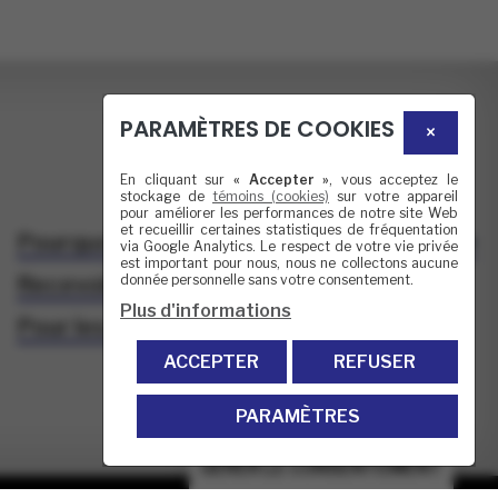
PARAMÈTRES DE COOKIES
×
En cliquant sur
« Accepter »
, vous acceptez le
stockage de
témoins (cookies)
sur votre appareil
pour améliorer les performances de notre site Web
et recueillir certaines statistiques de fréquentation
Pourquoi choisir un Meuble du Québec
via Google Analytics. Le respect de votre vie privée
est important pour nous, nous ne collectons aucune
Recevoir l'infolettre
donnée personnelle sans votre consentement.
Plus d'informations
Pour les détaillants
ACCEPTER
REFUSER
PARAMÈTRES
GÉRER LE CONSENTEMENT